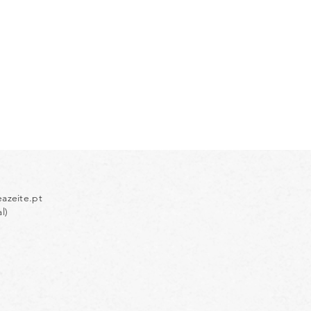
azeite.pt
l)