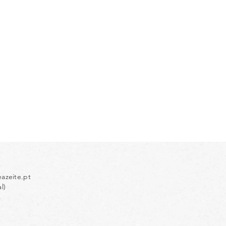
azeite.pt
l)