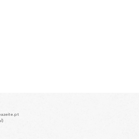
azeite.pt
l)