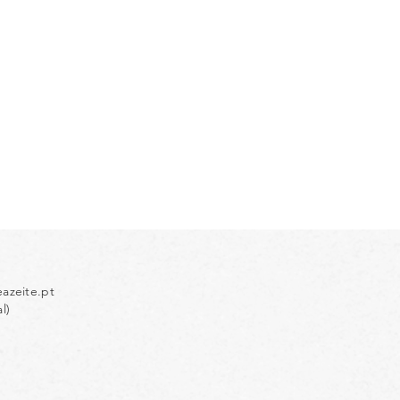
azeite.pt
l)