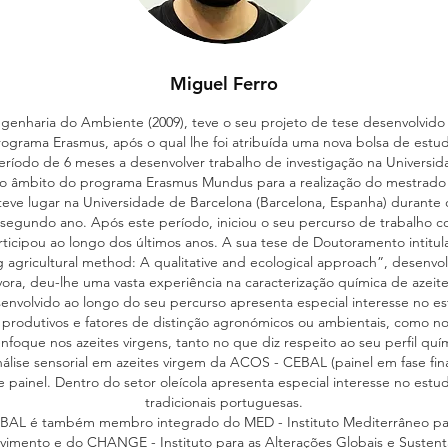
Miguel Ferro
ngenharia do Ambiente (2009), teve o seu projeto de tese desenvolvid
rograma Erasmus, após o qual lhe foi atribuída uma nova bolsa de es
ríodo de 6 meses a desenvolver trabalho de investigação na Universidade 
o âmbito do programa Erasmus Mundus para a realização do mestrado em
teve lugar na Universidade de Barcelona (Barcelona, Espanha) durante 
 segundo ano. Após este período, iniciou o seu percurso de trabalho 
ticipou ao longo dos últimos anos. A sua tese de Doutoramento intitul
ng agricultural method: A qualitative and ecological approach”, desenv
vora, deu-lhe uma vasta experiência na caracterização química de azeit
envolvido ao longo do seu percurso apresenta especial interesse no est
 produtivos e fatores de distinção agronómicos ou ambientais, como n
foque nos azeites virgens, tanto no que diz respeito ao seu perfil quím
ise sensorial em azeites virgem da ACOS - CEBAL (painel em fase fin
painel. Dentro do setor oleícola apresenta especial interesse no estudo
tradicionais portuguesas.
BAL é também membro integrado do MED - Instituto Mediterrâneo par
vimento e do CHANGE - Instituto para as Alterações Globais e Sustent