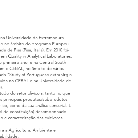
o na Universidade da Extremadura
tudo no âmbito do programa Europeu
de Pisa (Pisa, Itália). Em 2010 foi-
 Quality in Analytical Laboratories,
o primeiro ano, e na Central South
com o CEBAL, no âmbito de vários
ada “Study of Portuguese extra virgin
olvida no CEBAL e na Universidade de
es.
udo do setor olivícola, tanto no que
os principais produtos/subprodutos
ico, como da sua análise sensorial. É
al de constituição) desempenhado
 e caracterização das cultivares
a a Agricultura, Ambiente e
abilidade.