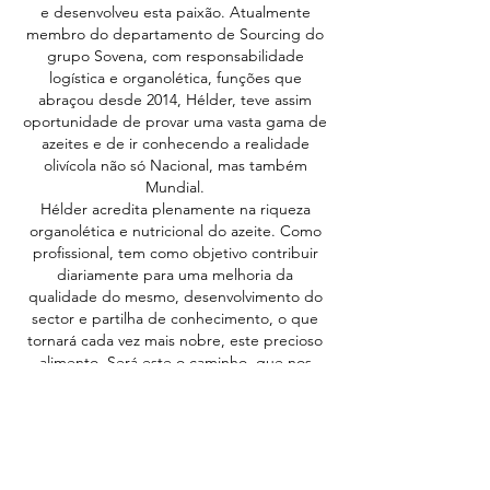
e desenvolveu esta paixão. Atualmente
membro do departamento de Sourcing do
grupo Sovena, com responsabilidade
logística e organolética, funções que
abraçou desde 2014, Hélder, teve assim
oportunidade de provar uma vasta gama de
azeites e de ir conhecendo a realidade
olivícola não só Nacional, mas também
Mundial.
Hélder acredita plenamente na riqueza
organolética e nutricional do azeite. Como
profissional, tem como objetivo contribuir
diariamente para uma melhoria da
qualidade do mesmo, desenvolvimento do
sector e partilha de conhecimento, o que
tornará cada vez mais nobre, este precioso
alimento. Será este o caminho, que nos
levará a todos, a uma alimentação cada vez
mais saudável e à preservação deste grande
património cultural e material, que é o
Azeite Português.