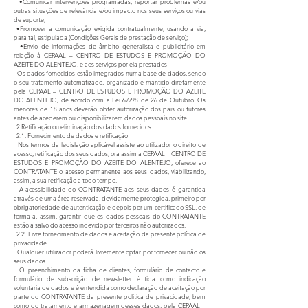
•Comunicar intervenções programadas, reportar problemas e/ou
outras situações de relevância e/ou impacto nos seus serviços ou vias
de suporte;
•Promover a comunicação exigida contratualmente, usando a via,
para tal, estipulada (Condições Gerais de prestação de serviço);
•Envio de informações de âmbito generalista e publicitário em
relação à CEPAAL – CENTRO DE ESTUDOS E PROMOÇÃO DO
AZEITE DO ALENTEJO, e aos serviços por ela prestados
Os dados fornecidos estão integrados numa base de dados, sendo
o seu tratamento automatizado, organizado e mantido diretamente
pela CEPAAL – CENTRO DE ESTUDOS E PROMOÇÃO DO AZEITE
DO ALENTEJO, de acordo com a Lei 67/98 de 26 de Outubro. Os
menores de 18 anos deverão obter autorização dos pais ou tutores
antes de acederem ou disponibilizarem dados pessoais no site.
2.Retificação ou eliminação dos dados fornecidos
2.1. Fornecimento de dados e retificação
Nos termos da legislação aplicável assiste ao utilizador o direito de
acesso, retificação dos seus dados, ora assim a CEPAAL – CENTRO DE
ESTUDOS E PROMOÇÃO DO AZEITE DO ALENTEJO, oferece ao
CONTRATANTE o acesso permanente aos seus dados, viabilizando,
assim, a sua retificação a todo tempo.
A acessibilidade do CONTRATANTE aos seus dados é garantida
através de uma área reservada, devidamente protegida, primeiro por
obrigatoriedade de autenticação e depois por um certificado SSL, de
forma a, assim, garantir que os dados pessoais do CONTRATANTE
estão a salvo do acesso indevido por terceiros não autorizados.
2.2. Livre fornecimento de dados e aceitação da presente política de
privacidade
Qualquer utilizador poderá livremente optar por fornecer ou não os
seus dados.
O preenchimento da ficha de clientes, formulário de contacto e
formulário de subscrição de newsletter é tida como indicação
voluntária de dados e é entendida como declaração de aceitação por
parte do CONTRATANTE da presente política de privacidade, bem
como do tratamento e armazenagem desses dados, pela CEPAAL –