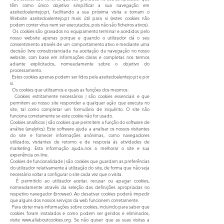
têm como único objetivo simplificar a sua navegação em
azeitedoalentejo.pt, facilitando a sua próxima visita e tornam o
Website azeitedoalentejo.pt mais útil para si (estes cookies não
podem conter vírus nem ser executados, pois não são ficheiros ativos).
Os cookies são gravados no equipamento terminal e acedidos pelo
nosso website apenas porque e quando o utilizador dá o seu
consentimento através de um comportamento ativo e mediante uma
decisão livre consubstanciada na aceitação da navegação no nosso
website, com base em informações claras e completas nos termos
adiante explicitados, nomeadamente sobre o objetivo do
processamento.
Estes cookies apenas podem ser lidos pela azeitedoalentejo.pt e por
si.
Os cookies que utilizamos e quais as funções dos mesmos:
Cookies estritamente necessários | são cookies essenciais e que
permitem ao nosso site responder a qualquer ação que executa no
site, tal como completar um formulário de inquérito. O site não
funciona corretamente se este cookie não for usado.
Cookies analíticos | são cookies que permitem a função do software de
análise (analytics). Este software ajuda a analisar os nossos visitantes
do site e fornecer informações anónimas, como navegadores
utilizados, visitantes de retorno e de resposta às atividades de
marketing. Esta informação ajuda-nos a melhorar o site e sua
experiência on-line.
Cookies de funcionalidade | são cookies que guardam as preferências
do utilizador relativamente à utilização do site, de forma que não seja
necessário voltar a configurar o site cada vez que o visita.
É permitido ao utilizador aceitar, recusar ou apagar cookies,
nomeadamente através da seleção das definições apropriadas no
respetivo navegador (browser). Ao desativar cookies poderá impedir
que alguns dos nossos serviços da web funcionem corretamente.
Para obter mais informações sobre cookies, incluindo para saber que
cookies foram instalados e como podem ser geridos e eliminados,
visite
www.allaboutcookies.org
. Se não quiser que as suas visitas a