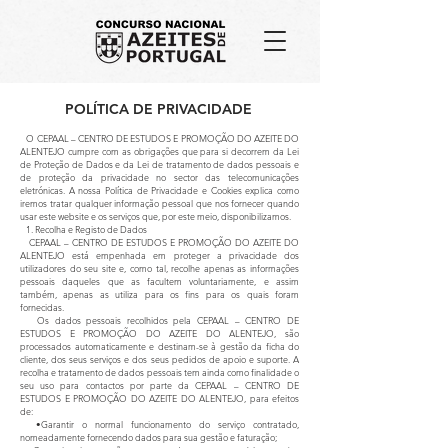
POLÍTICA DE PRIVACIDADE
O CEPAAL – CENTRO DE ESTUDOS E PROMOÇÃO DO AZEITE DO
ALENTEJO cumpre com as obrigações que para si decorrem da Lei
de Proteção de Dados e da Lei de tratamento de dados pessoais e
de proteção da privacidade no sector das telecomunicações
eletrónicas. A nossa Política de Privacidade e Cookies explica como
iremos tratar qualquer informação pessoal que nos fornecer quando
usar este website e os serviços que, por este meio, disponibilizamos.
1. Recolha e Registo de Dados
CEPAAL – CENTRO DE ESTUDOS E PROMOÇÃO DO AZEITE DO
ALENTEJO está empenhada em proteger a privacidade dos
utilizadores do seu site e, como tal, recolhe apenas as informações
pessoais daqueles que as facultem voluntariamente, e assim
também, apenas as utiliza para os fins para os quais foram
fornecidas.
Os dados pessoais recolhidos pela CEPAAL – CENTRO DE
ESTUDOS E PROMOÇÃO DO AZEITE DO ALENTEJO, são
processados automaticamente e destinam-se à gestão da ficha do
cliente, dos seus serviços e dos seus pedidos de apoio e suporte. A
recolha e tratamento de dados pessoais tem ainda como finalidade o
seu uso para contactos por parte da CEPAAL – CENTRO DE
ESTUDOS E PROMOÇÃO DO AZEITE DO ALENTEJO, para efeitos
de:
•Garantir o normal funcionamento do serviço contratado,
nomeadamente fornecendo dados para sua gestão e faturação;