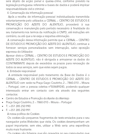
será objeto de acção penal e queixa-crime, conforme previsto na
legislação portuguesa referente a bases de dados e poderá implicar
responsabilidade civil e criminal.
4. Conservação da informação pessoal
Após a recolha de informação pessoal individualizada transmitida
voluntariamente pelo utilizador, a CEPAAL – CENTRO DE ESTUDOS E
PROMOÇÃO DO AZEITE DO ALENTEJO, procederá à sua
conservação e manutenção pelo período necessário à finalidade do
seu tratamento nos termos da notificação à CNPD, até instruções em
contrário, ou até que a lei exija a respetiva eliminação.
A conservação dessa informação permite que a CEPAAL – CENTRO
DE ESTUDOS E PROMOÇÃO DO AZEITE DO ALENTEJO, continue a
fornecer serviços personalizados sem interrupção, salvo oposição
expressa do Utilizador.
Apesar disto a CEPAAL – CENTRO DE ESTUDOS E PROMOÇÃO DO
AZEITE DO ALENTEJO, não é obrigada a armazenar os dados do
CONTRATANTE depois de excedidos os prazos para renovação de
todos os seus serviços, sem que estes sejam pagos.
6. Entidade responsável
A entidade responsável pelo tratamento da Base de Dados é o
CEPAAL – CENTRO DE ESTUDOS E PROMOÇÃO DO AZEITE DO
ALENTEJO com sede na Praça Gago Coutinho, 2 –
7860-010
– Moura
– Portugal, com a pessoa coletiva nº
504689240
, podendo qualquer
interessado entrar em contacto com ela através dos seguintes
contactos:
Centro de Estudos e Promoção do Azeite do Alentejo
Praça Gago Coutinho, 2 –
7860-010
– Moura – Portugal
T.:
+351 285 250 990
F.:
+351 285 250 991
A nossa política de Cookies
Os cookies são pequenos fragmentos de texto enviados para o seu
navegador pelos Websites que visita. Os cookies desempenham um
papel importante; sem eles, utilizar a Web seria uma experiência
muito mais frustrante.
Os cookies são ficheiros que são gravados no seu computador que