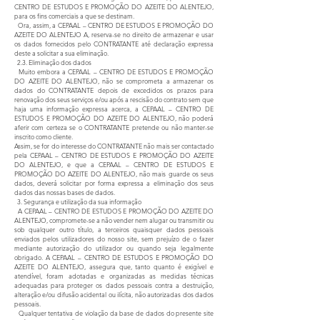
CENTRO DE ESTUDOS E PROMOÇÃO DO AZEITE DO ALENTEJO,
para os fins comerciais a que se destinam.
Ora, assim, a CEPAAL – CENTRO DE ESTUDOS E PROMOÇÃO DO
AZEITE DO ALENTEJO A, reserva-se no direito de armazenar e usar
os dados fornecidos pelo CONTRATANTE até declaração expressa
deste a solicitar a sua eliminação.
2.3. Eliminação dos dados
Muito embora a CEPAAL – CENTRO DE ESTUDOS E PROMOÇÃO
DO AZEITE DO ALENTEJO, não se comprometa a armazenar os
dados do CONTRATANTE depois de excedidos os prazos para
renovação dos seus serviços e/ou após a rescisão do contrato sem que
haja uma informação expressa acerca, a CEPAAL – CENTRO DE
ESTUDOS E PROMOÇÃO DO AZEITE DO ALENTEJO, não poderá
aferir com certeza se o CONTRATANTE pretende ou não manter-se
inscrito como cliente.
Assim, se for do interesse do CONTRATANTE não mais ser contactado
pela CEPAAL – CENTRO DE ESTUDOS E PROMOÇÃO DO AZEITE
DO ALENTEJO, e que a CEPAAL – CENTRO DE ESTUDOS E
PROMOÇÃO DO AZEITE DO ALENTEJO, não mais guarde os seus
dados, deverá solicitar por forma expressa a eliminação dos seus
dados das nossas bases de dados.
3. Segurança e utilização da sua informação
A CEPAAL – CENTRO DE ESTUDOS E PROMOÇÃO DO AZEITE DO
ALENTEJO, compromete-se a não vender nem alugar ou transmitir ou
sob qualquer outro título, a terceiros quaisquer dados pessoais
enviados pelos utilizadores do nosso site, sem prejuízo de o fazer
mediante autorização do utilizador ou quando seja legalmente
obrigado. A CEPAAL – CENTRO DE ESTUDOS E PROMOÇÃO DO
AZEITE DO ALENTEJO, assegura que, tanto quanto é exigível e
atendível, foram adotadas e organizadas as medidas técnicas
adequadas para proteger os dados pessoais contra a destruição,
alteração e/ou difusão acidental ou ilícita, não autorizadas dos dados
pessoais.
Qualquer tentativa de violação da base de dados do presente site