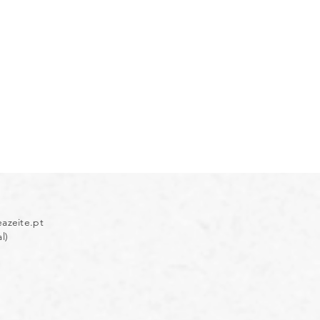
azeite.pt
l)