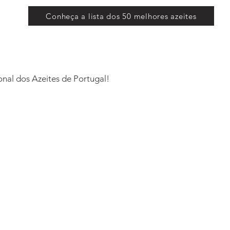
Conheça a lista dos 50 melhores azeites
nal dos Azeites de Portugal!