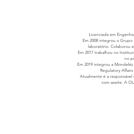
Licenciada em Engenhar
Em 2008 integrou o Grupo S
laboratório. Colaborou 
Em 2017 trabalhou no Instituo
no pr
Em 2019 integrou a Mondeléz I
Regulatory Affair
Atualmente é a responsável 
com azeite. A OLI