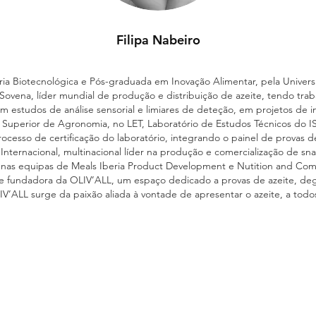
Filipa Nabeiro
ia Biotecnológica e Pós-graduada em Inovação Alimentar, pela Univers
ovena, líder mundial de produção e distribuição de azeite, tendo tra
em estudos de análise sensorial e limiares de deteção, em projetos de 
 Superior de Agronomia, no LET, Laboratório de Estudos Técnicos do IS
ocesso de certificação do laboratório, integrando o painel de provas de
nternacional, multinacional líder na produção e comercialização de sn
s nas equipas de Meals Iberia Product Development e Nutition and Com
e fundadora da OLIV’ALL, um espaço dedicado a provas de azeite, deg
V’ALL surge da paixão aliada à vontade de apresentar o azeite, a todos