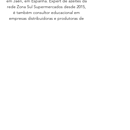
em Jaén, em Espanha. Expert de azeites da
rede Zona Sul Supermercados desde 2015,
é também consultor educacional em
empresas distribuidoras e
produtoras de
azeite.
Publicou recentemente o livro “Azeite de
Oliva, Ancestralidade e Novo Alimento”,
pela editora SenacRJ, escrito em parceria
com a sua mestra Dra. Brígida Jimenez,
investigadora espanhola, reconhecida com
uma das maiores especialistas em azeites do
mundo.
Praça Gago Coutinho, 2,
7860-010
– Moura – Portugal |
geral@concursonacionaldeazeite.pt
Tel:
+351 285 250 990
/
+351 285 250 991
(Chamada para a rede
fixa nacional)
© 2023 por Concurso Nacional de Azeites de Portugal
| Política de Privacidade |